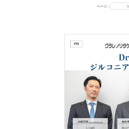
ページ
：