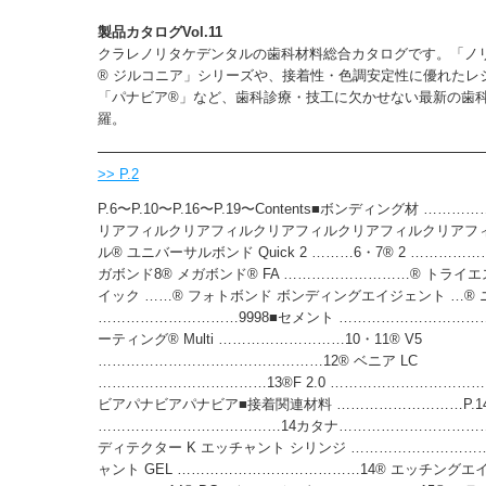
製品カタログVol.11
クラレノリタケデンタルの歯科材料総合カタログです。「ノリ
® ジルコニア」シリーズや、接着性・色調安定性に優れたレ
「パナビア®︎」など、歯科診療・技工に欠かせない最新の歯
羅。
>> P.2
P.6〜P.10〜P.16〜P.19〜Contents■ボンディング材 ………
リアフィルクリアフィルクリアフィルクリアフィルクリアフ
ル® ユニバーサルボンド Quick 2 ………6・7® 2 …………
ガボンド8® メガボンド® FA ………………………® トライエ
イック ……® フォトボンド ボンディングエイジェント …®
…………………………9998■セメント ………………………………
ーティング® Multi ………………………10・11® V5
…………………………………………12® ベニア LC
………………………………13®F 2.0 …………………………
ビアパナビアパナビア■接着関連材料 ………………………P.1
…………………………………14カタナ……………………………
ディテクター K エッチャント シリンジ …………………………
ャント GEL …………………………………14® エッチングエ