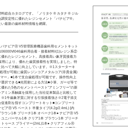
総合カタログです。「ノリタケ ® カタナ ® ジル
調安定性に優れたレジンセメント「パナビア®︎」
ない最新の歯科材料情報を網羅。
Vol.11パナビアⓇ V5管理医療機器歯科用セメントキット
0106000Ⅵ046歯科用合着・接着材料Ⅰ(1)レジン系②
に優れたレジンセメント。高接着高い象牙質接着力
の採用により、優れた歯質接着性を実現しました。特
と比べて大幅に向上しています。※1スターターキ
処理が可能に歯質レジンコアメタルコア(非貴金属)
ライマー」■1本で支台歯処理が可能です。操作性向上
が選択できる■光照射による方法■小筆、ガーゼ等で
優れた5色のセメントペースト“アミンフリー”の新
O-アミン系触媒を採用した当社従来製品と比較して
。※1牛歯象牙質に対する引張接着強さ※2電子添文
合促進剤を指すコンプリートキット■コンプリート
ビアⓇ V5 ペースト 半量タイプ(4.2g/2.4mL) [内
ブラウン1本 ブリーチ1本 オペーク1本● ナビアⓇ V5
mL) ユニバーサル1本 クリア1本 ブラウン1本 ブリーチ
5 トゥース プライマー(2mL)1本● クリアフィルⓇ