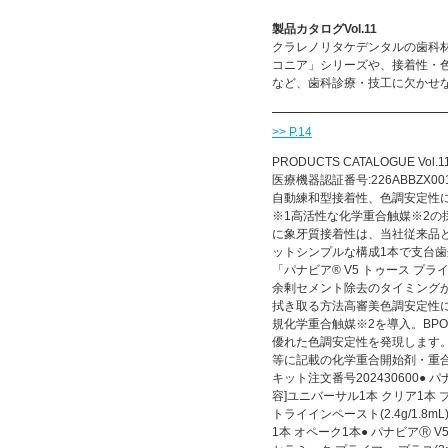
製品カタログVol.11
クラレノリタケデンタルの歯科材料
コニア」シリーズや、接着性・色
など、歯科診療・技工に欠かせ
>> P.14
PRODUCTS CATALOGUE 
医療機器認証番号:226ABBZX0
自動練和型接着性、色調安定性
※1高活性な化学重合触媒※2
に象牙質接着性は、当社従来品
ットシンプルな構成1本で支台歯
「パナビア® V5 トゥース プ
余剰セメント除去のタイミング
拭き取る方法高審美色調安定性に
規化学重合触媒※2を導入。BP
優れた色調安定性を発現します
等に記載の化学重合開始剤・重
キット注文番号202430600● パナ
容]ユニバーサル1本 クリア1本 
トライインペースト(2.4g/1.8
1本 オペーク1本● パナビアⓇ V