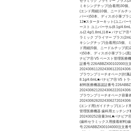
セラミック プライマー プラス(2m
ミキシングチップ(合着用)30個
(エンド用細)10個、ニードルチ
バー>)50本、ディスポ小筆ブラシ(
12■スターターキット(ユニバーサル)
ースト ユニバーサル(8.1g/4.6
ル(2.4g/1.8mL)1本● パナビ
ラミック プライマー プラス(2mL
キシングチップ(合着用)15個、
ド用細)5個、ニードルチップ(E
>)50本、ディスポ小筆ブラシ(黒)
ナビアⓇ V5 ペースト管理医
証番号:226ABBZX00102000
2024306112024306122024
ブラウンブリーチオペーク[付属品
8.1g/4.6mL■パナビアⓇ V
材料医療機器認証番号:226ABBZX
2024306212024306222024
ブラウンブリーチオペーク容量各2.
2024306262024306272
(エンド用)ガイドチップ(エンド用
管理医療機器 歯科用エッチング材医
202430252容量3mL■パナビ
(歯科セラミックス用接着材料)
号:226ABBZX00104000注