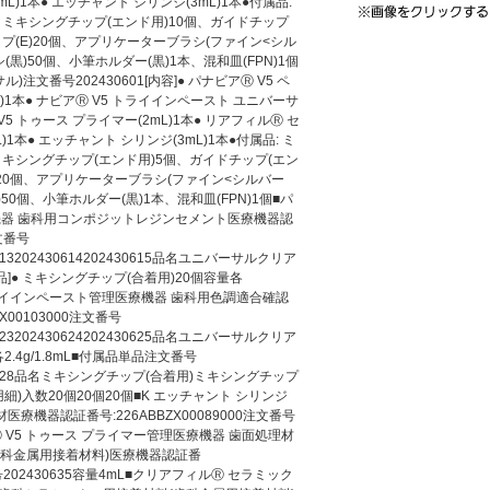
L)1本● エッチャント シリンジ(3mL)1本●付属品:
、ミキシングチップ(エンド用)10個、ガイドチップ
ップ(E)20個、アプリケーターブラシ(ファイン<シル
黒)50個、小筆ホルダー(黒)1本、混和皿(FPN)1個
注文番号202430601[内容]● パナビアⓇ V5 ペ
mL)1本● ナビアⓇ V5 トライインペースト ユニバーサ
アⓇ V5 トゥース プライマー(2mL)1本● リアフィルⓇ セ
)1本● エッチャント シリンジ(3mL)1本●付属品: ミ
ミキシングチップ(エンド用)5個、ガイドチップ(エン
)20個、アプリケーターブラシ(ファイン<シルバー
50個、小筆ホルダー(黒)1本、混和皿(FPN)1個■パ
療機器 歯科用コンポジットレジンセメント医療機器認
注文番号
30613202430614202430615品名ユニバーサルクリア
]● ミキシングチップ(合着用)20個容量各
5 トライインペースト管理医療機器 歯科用色調適合確認
00103000注文番号
30623202430624202430625品名ユニバーサルクリア
4g/1.8mL■付属品単品注文番号
02430628品名ミキシングチップ(合着用)ミキシングチップ
細)入数20個20個20個■K エッチャント シリンジ
療機器認証番号:226ABBZX00089000注文番号
アⓇ V5 トゥース プライマー管理医療機器 歯面処理材
歯科金属用接着材料)医療機器認証番
文番号202430635容量4mL■クリアフィルⓇ セラミック