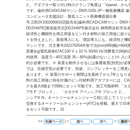
た、アダプター取り付け時のクランプ角度は「Vpanel」から
です。歯科用CAD/CAMマシン DWX-52Di-JP一般医療機器
コンピュータ支援設計・製造ユニット医療機器届出番
号:22B3X10020000102[販売名]歯科用CAD/CAMマシン DWX-5
DGSHAPE[製造販売元]DGSHAPE株式会社 静岡県浜松市浜名
経済性と機能性を両立用途をピン付き材料の加工用途に絞り
トを抑えました。新規導入にも、増設導入にも、経済性と機
マシンです。注文番号202270254外形寸法(mm)495(幅)×660(奥
質量(kg)電気規格67AC100 V ± 10 % 50/60 Hz消費電力(W
内使用、温度:5～40℃湿度:35～80%(結露のないこと)※ 入
約が必要です。※ 装置を動作させるには集塵装置(別売)が必
では、圧縮空気が必要です。別途、コンプレッサーをご用意
あります。※ 装置のサポート期間は生産終了から7年となり
料の加工用途に特化付属のピン付材料用アダプターには、CAD
クを最大8個まで同時にセット可能です。加工可能材料:「カタ
ア® P ブロック」、「カタナ® アベンシア® ブロック 2」、
ンシア® N」オートツールチェンジャー工程に応じてミリン
交換するオートツールチェンジャー(ATC)を搭載。最大で15
をセット可能です。31
<<
| <
|
> |