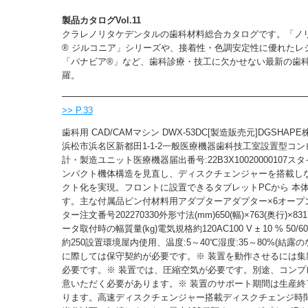
製品カタログVol.11
クラレノリタケデンタルの歯科材料総合カタログです。「ノリ
® ジルコニア」シリーズや、接着性・色調安定性に優れたレ
「パナビア®︎」など、歯科診療・技工に欠かせない最新の歯
羅。
>> P.33
歯科用 CAD/CAMマシン DWX-53DC[製造販売元]DGSHAP
浜松市浜名区新都田1-1-2一般医療機器歯科技工室設置型コ
計・製造ユニット医療機器届出番号:22B3X10020000107ス
ンパクト機体構造を見直し、ディスクチェンジャーを搭載し
クト化を実現。フロントに設置できるタブレットPCから 本
す。主な付属品ピン付材料用アダプターアダプター×6オープ
ター注文番号202270330外形寸法(mm)650(幅)×763(奥行)×
ータ取付時の幅質量(kg)電気規格約120AC100 V ± 10 % 50/6
約250設置環境屋内使用、温度:5～40℃湿度:35～80%(結露
に際しては保守契約が必要です。※ 装置を動作させるには集塵
必要です。※ 装置では、圧縮空気が必要です。別途、コンプ
意いただく必要があります。※ 装置のサポート期間は生産終
ります。高速ディスクチェンジャー搭載ディスクチェンジ時