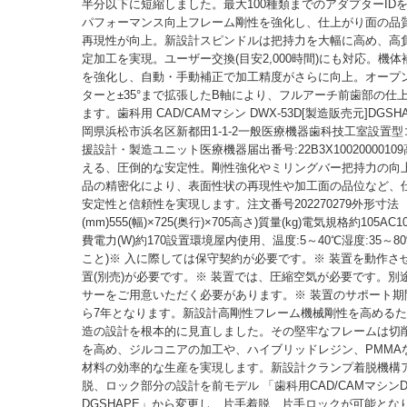
半分以下に短縮しました。最大100種類までのアダプターID
パフォーマンス向上フレーム剛性を強化し、仕上がり面の品
再現性が向上。新設計スピンドルは把持力を大幅に高め、高
定加工を実現。ユーザー交換(目安2,000時間)にも対応。機
を強化し、自動・手動補正で加工精度がさらに向上。オープ
ターと±35°まで拡張したB軸により、フルアーチ前歯部の仕
ます。歯科用 CAD/CAMマシン DWX-53D[製造販売元]DGS
岡県浜松市浜名区新都田1-1-2一般医療機器歯科技工室設置
援設計・製造ユニット医療機器届出番号:22B3X100200001
える、圧倒的な安定性。剛性強化やミリングバー把持力の向
品の精密化により、表面性状の再現性や加工面の品位など、
安定性と信頼性を実現します。注文番号202270279外形寸法
(mm)555(幅)×725(奥行)×705高さ)質量(kg)電気規格約105AC10
費電力(W)約170設置環境屋内使用、温度:5～40℃湿度:35～8
こと)※ 入に際しては保守契約が必要です。※ 装置を動作さ
置(別売)が必要です。※ 装置では、圧縮空気が必要です。別
サーをご用意いただく必要があります。※ 装置のサポート期
ら7年となります。新設計高剛性フレーム機械剛性を高める
造の設計を根本的に見直しました。その堅牢なフレームは切
を高め、ジルコニアの加工や、ハイブリッドレジン、PMMA
材料の効率的な生産を実現します。新設計クランプ着脱機構
脱、ロック部分の設計を前モデル 「歯科用CAD/CAMマシンDW
DGSHAPE」から変更し、片手着脱、片手ロックが可能とな